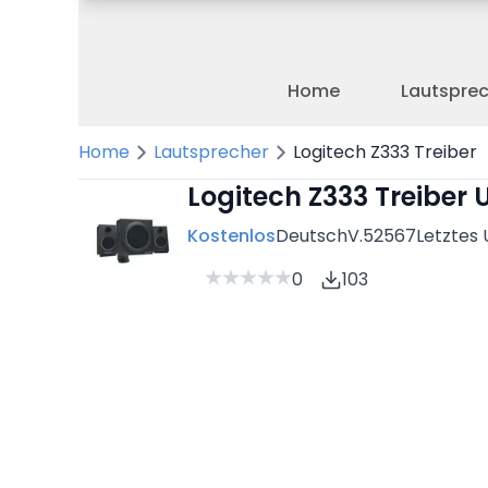
Home
Lautspre
Home
Lautsprecher
Logitech Z333 Treiber
Logitech Z333 Treiber
Kostenlos
Deutsch
V.52567
Letztes 
0
103